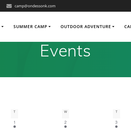
camp@ondessonk.com
O
SUMMER CAMP
OUTDOOR ADVENTURE
CA
Events
T
W
T
1
1
1
1
2
3
e
e
e